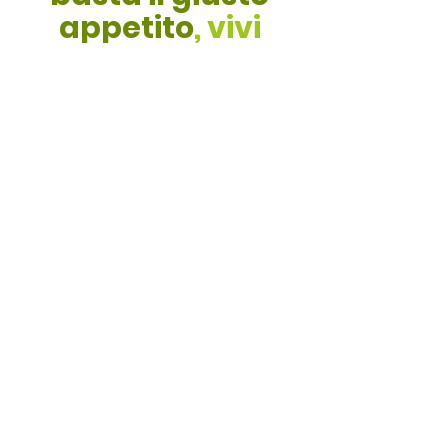
appetito
, vivi
l’esperienza
Tasté.
Via Giustetto, 39 –
Abbadia Alpina,
Pinerolo
Orari di apertura
Lun – Ven 7.30 – 20
Sab 7.30 – 13 / 16- 20