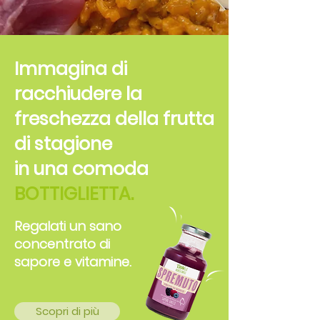
Immagina di
racchiudere la
freschezza della frutta
di stagione
in una comoda
BOTTIGLIETTA.
Regalati un sano
concentrato di
sapore e vitamine.
Scopri di più