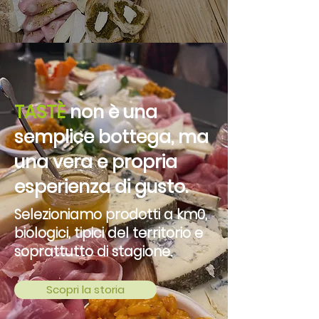
TASTÈ
non è una
semplice bottega, ma
una vera e propria
esperienza di gusto.
Selezioniamo prodotti a km0,
biologici, tipici del territorio e
soprattutto di stagione.
Scopri la storia