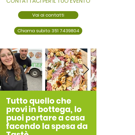
CONTATTACI PER IL TUO EVENTO
Vai ai contatti
Chiama subito 351 7439804
Tutto quello che
provi in bottega, lo
puoi portare a casa
facendo la spesa da
Tastè.