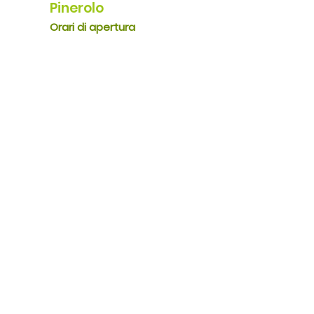
Pinerolo
Orari di apertura
Lun – Ven 7.30 – 20
Sab 7.30 – 13 / 16- 20
Vieni a trovarci
Lasciati affascinare dalla
nostra bottega di
Pinerolo.
Qui potrai vivere profumi,
colori e sapori della
tradizione piemontese.