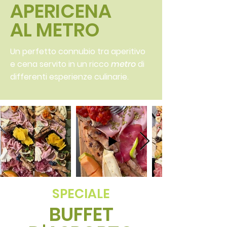
APERICENA
AL METRO
Un perfetto connubio tra aperitivo
e cena servito in un ricco
metro
di
differenti esperienze culinarie.
SPECIALE
BUFFET